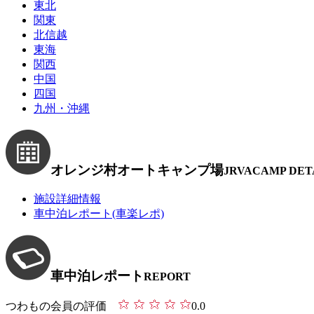
東北
関東
北信越
東海
関西
中国
四国
九州・沖縄
オレンジ村オートキャンプ場
JRVACAMP DET
施設詳細情報
車中泊レポート(車楽レポ)
車中泊レポート
REPORT
つわもの会員の評価
0.0