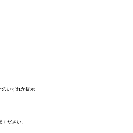
ーのいずれか提示
認ください。
。