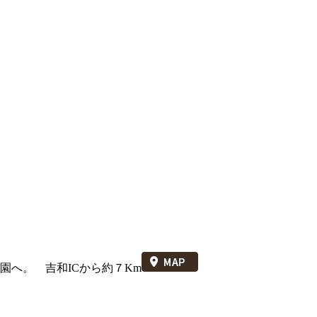
園へ。 吉和ICから約７Km