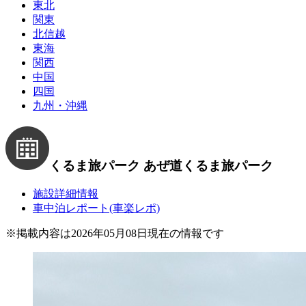
東北
関東
北信越
東海
関西
中国
四国
九州・沖縄
くるま旅パーク あぜ道
くるま旅パーク
施設詳細情報
車中泊レポート(車楽レポ)
※
掲載内容は2026年05月08日現在の情報です