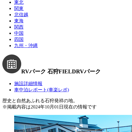
東北
関東
北信越
東海
関西
中国
四国
九州・沖縄
RVパーク 石狩FIELD
RVパーク
施設詳細情報
車中泊レポート(車楽レポ)
歴史と自然あふれる石狩発祥の地。
※
掲載内容は2024年10月01日現在の情報です