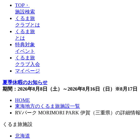
TOP・
施設検索
くるま旅
クラブとは
くるま旅
とは
特典対象
イベント
くるま旅
クラブ入会
マイページ
夏季休暇のお知らせ
期間：2026年8月8日（土）～2026年8月16日（日）※8月1
HOME
東海地方のくるま旅施設一覧
RVパーク MORIMORI PARK 伊賀（三重県）の詳細情
くるま旅施設
北海道