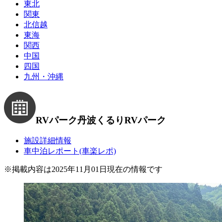
東北
関東
北信越
東海
関西
中国
四国
九州・沖縄
RVパーク丹波くるり
RVパーク
施設詳細情報
車中泊レポート(車楽レポ)
※
掲載内容は2025年11月01日現在の情報です