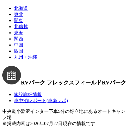
北海道
東北
関東
北信越
東海
関西
中国
四国
九州・沖縄
RVパーク フレックスフィールド
RVパーク
施設詳細情報
車中泊レポート(車楽レポ)
中央道小淵沢インター下車5分の好立地にあるオートキャン
プ場
※
掲載内容は2026年07月27日現在の情報です