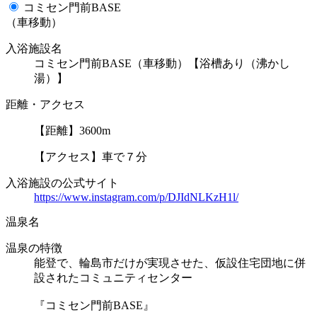
コミセン門前BASE
（車移動）
入浴施設名
コミセン門前BASE（車移動）【浴槽あり（沸かし
湯）】
距離・アクセス
【距離】3600m
【アクセス】車で７分
入浴施設の公式サイト
https://www.instagram.com/p/DJIdNLKzH1l/
温泉名
温泉の特徴
能登で、輪島市だけが実現させた、仮設住宅団地に併
設されたコミュニティセンター
『コミセン門前BASE』