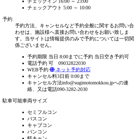
チェックイン
16:00 ～ 23:00
チェックアウト
5:00 ～ 10:00
予約
予約方法、キャンセルなど予約全般に関するお問い合
わせは、施設様へ直接お問い合わせをお願い致しま
す。当サイトは情報提供のみで予約については一切関
係ございません。
予約期限
当日 8:00までに予約
当日空き予約可
電話予約
可 09032822030
WEB予約
ネット予約対応
キャンセル料
3日前 0:00まで
キャンセル方法
info@sugimotomokkou.jpへの連
絡、又は電話090-3282-2030
駐車可能車両サイズ
セミフルコン
バスコン
キャブコン
バンコン
軽キャン