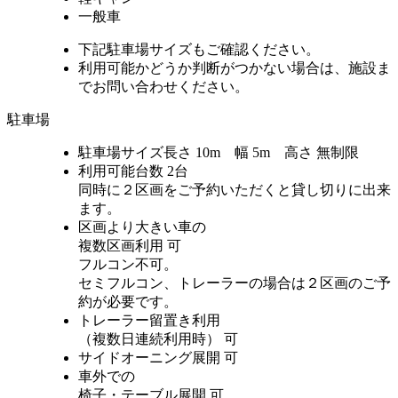
一般車
下記駐車場サイズもご確認ください。
利用可能かどうか判断がつかない場合は、施設ま
でお問い合わせください。
駐車場
駐車場サイズ
長さ 10m 幅 5m 高さ 無制限
利用可能台数
2台
同時に２区画をご予約いただくと貸し切りに出来
ます。
区画より大きい車の
複数区画利用
可
フルコン不可。
セミフルコン、トレーラーの場合は２区画のご予
約が必要です。
トレーラー留置き利用
（複数日連続利用時）
可
サイドオーニング展開
可
車外での
椅子・テーブル展開
可