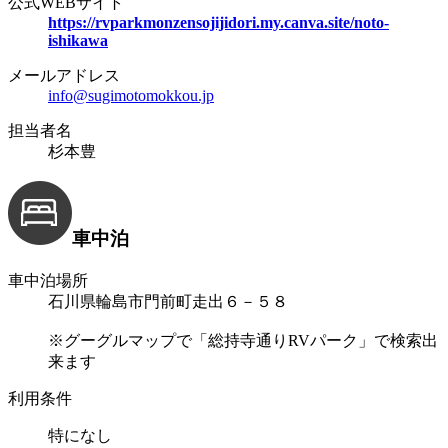
公式WEBサイト
https://rvparkmonzensojijidori.my.canva.site/noto-
ishikawa
メールアドレス
info@sugimotomokkou.jp
担当者名
杉本豊
車中泊
車中泊場所
石川県輪島市門前町走出６－５８
※グーグルマップで「総持寺通りRVパーク」で検索出
来ます
利用条件
特になし