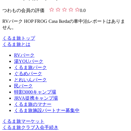
つわもの会員の評価
0.0
RVパーク HOP FROG Casa Ikedaの車中泊レポートはありま
せん。
くるま旅トップ
くるま旅とは
RVパーク
湯YOUパーク
くるま旅パーク
ぐるめパーク
とれいんパーク
民パーク
特割3000キャンプ場
JRVA提携キャンプ場
くるま旅のマナー
くるま旅施設パートナー募集中
くるま旅マーケット
くるま旅クラブ入会手続き