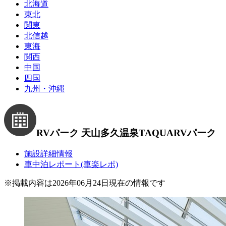
北海道
東北
関東
北信越
東海
関西
中国
四国
九州・沖縄
RVパーク 天山多久温泉TAQUA
RVパーク
施設詳細情報
車中泊レポート(車楽レポ)
※
掲載内容は2026年06月24日現在の情報です