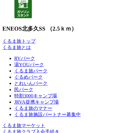
ENEOS北多久SS （2.5ｋｍ）
くるま旅トップ
くるま旅とは
RVパーク
湯YOUパーク
くるま旅パーク
ぐるめパーク
とれいんパーク
民パーク
特割3000キャンプ場
JRVA提携キャンプ場
くるま旅のマナー
くるま旅施設パートナー募集中
くるま旅マーケット
くるま旅クラブ入会手続き