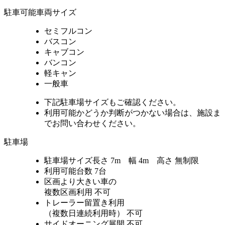
駐車可能車両サイズ
セミフルコン
バスコン
キャブコン
バンコン
軽キャン
一般車
下記駐車場サイズもご確認ください。
利用可能かどうか判断がつかない場合は、施設ま
でお問い合わせください。
駐車場
駐車場サイズ
長さ 7m 幅 4m 高さ 無制限
利用可能台数
7台
区画より大きい車の
複数区画利用
不可
トレーラー留置き利用
（複数日連続利用時）
不可
サイドオーニング展開
不可