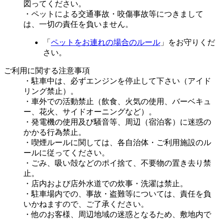
図ってください。
・ペットによる交通事故・咬傷事故等につきまして
は、一切の責任を負いません。
「
ペットをお連れの場合のルール
」をお守りくだ
さい。
ご利用に関する注意事項
・駐⾞中は、必ずエンジンを停⽌して下さい（アイド
リング禁⽌）。
・⾞外での活動禁止（飲食、⽕気の使⽤、バーベキュ
ー、花⽕、サイドオーニングなど）。
・発電機の使⽤及び騒⾳等、周辺（宿泊客）に迷惑の
かかる行為禁⽌。
・喫煙ルールに関しては、各自治体・ご利用施設のル
ールに従ってください。
・ごみ、吸い殻などのポイ捨て、不要物の置き去り禁
⽌。
・店内および店外水道での炊事・洗濯は禁⽌。
・駐⾞場内での、事故・盗難等については、責任を負
いかねますので、ご了承ください。
・他のお客様、周辺地域の迷惑となるため、敷地内で