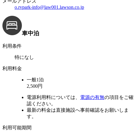
メールアドレス
o.rvpark-info@law001.lawson.co.jp
車中泊
利用条件
特になし
利用料金
一般
1泊
2,500円
電源利用料については、
電源の有無
の項目をご確
認ください。
最新の料金は直接施設へ事前確認をお願いしま
す。
利用可能期間