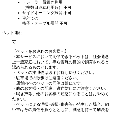
トレーラー留置き利用
（複数日連続利用時）
不可
サイドオーニング展開
不可
車外での
椅子・テーブル展開
不可
ペット連れ
可
【ペットをお連れのお客様へ】
・本サービスにおいて同伴できるペットは、社会通念
上一般家庭において、専ら愛玩の目的で飼育されると
認められるものとします。
・ペットの排泄物は必ずお持ち帰りください。
・駐車場での散歩はご遠慮ください。
・店舗内へのペットの同伴は禁止です。
・他のお客様への配慮、逃亡防止にご注意ください。
・鳴き声等、他のお客様の迷惑になることはおやめく
ださい。
・ペットによる汚損･破損･傷害等が発生した場合、飼
い主はその責任を負うとともに、誠意を持って解決を