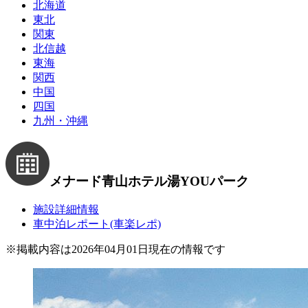
北海道
東北
関東
北信越
東海
関西
中国
四国
九州・沖縄
メナード青山ホテル
湯YOUパーク
施設詳細情報
車中泊レポート(車楽レポ)
※
掲載内容は2026年04月01日現在の情報です