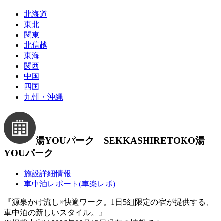
北海道
東北
関東
北信越
東海
関西
中国
四国
九州・沖縄
湯YOUパーク SEKKASHIRETOKO
湯
YOUパーク
施設詳細情報
車中泊レポート(車楽レポ)
『源泉かけ流し×快適ワーク。1日5組限定の宿が提供する、
車中泊の新しいスタイル。』