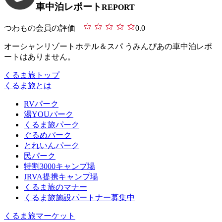
車中泊レポート
REPORT
つわもの会員の評価
0.0
オーシャンリゾートホテル＆スパ うみんぴあの車中泊レポ
ートはありません。
くるま旅トップ
くるま旅とは
RVパーク
湯YOUパーク
くるま旅パーク
ぐるめパーク
とれいんパーク
民パーク
特割3000キャンプ場
JRVA提携キャンプ場
くるま旅のマナー
くるま旅施設パートナー募集中
くるま旅マーケット