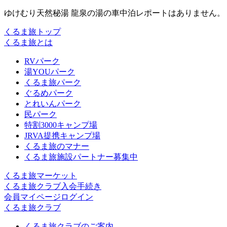
ゆけむり天然秘湯 龍泉の湯の車中泊レポートはありません。
くるま旅トップ
くるま旅とは
RVパーク
湯YOUパーク
くるま旅パーク
ぐるめパーク
とれいんパーク
民パーク
特割3000キャンプ場
JRVA提携キャンプ場
くるま旅のマナー
くるま旅施設パートナー募集中
くるま旅マーケット
くるま旅クラブ入会手続き
会員マイページログイン
くるま旅クラブ
くるま旅クラブのご案内