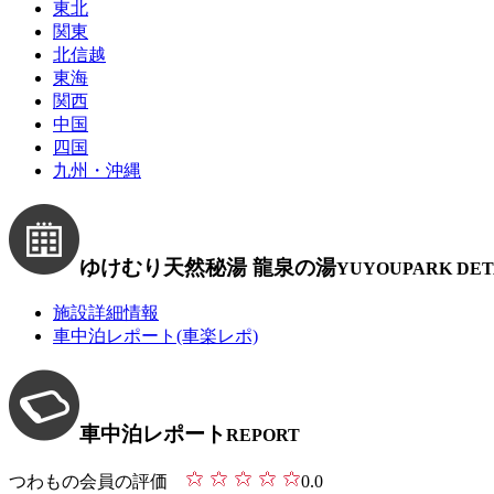
東北
関東
北信越
東海
関西
中国
四国
九州・沖縄
ゆけむり天然秘湯 龍泉の湯
YUYOUPARK DET
施設詳細情報
車中泊レポート(車楽レポ)
車中泊レポート
REPORT
つわもの会員の評価
0.0