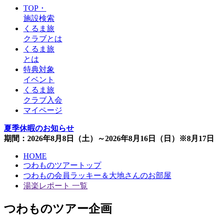
TOP・
施設検索
くるま旅
クラブとは
くるま旅
とは
特典対象
イベント
くるま旅
クラブ入会
マイページ
夏季休暇のお知らせ
期間：2026年8月8日（土）～2026年8月16日（日）※8月1
HOME
つわものツアートップ
つわもの会員ラッキー＆大地さんのお部屋
湯楽レポート 一覧
つわものツアー企画