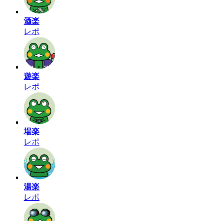
酒楽
レポ
遊楽
レポ
場楽
レポ
湯楽
レポ