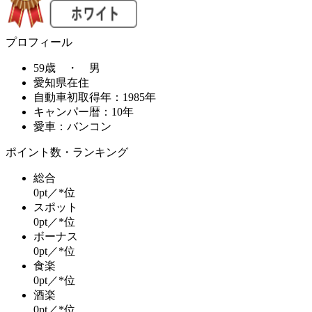
プロフィール
59歳 ・ 男
愛知県在住
自動車初取得年：1985年
キャンパー暦：10年
愛車：バンコン
ポイント数・ランキング
総合
0pt／*位
スポット
0pt／*位
ボーナス
0pt／*位
食楽
0pt／*位
酒楽
0pt／*位