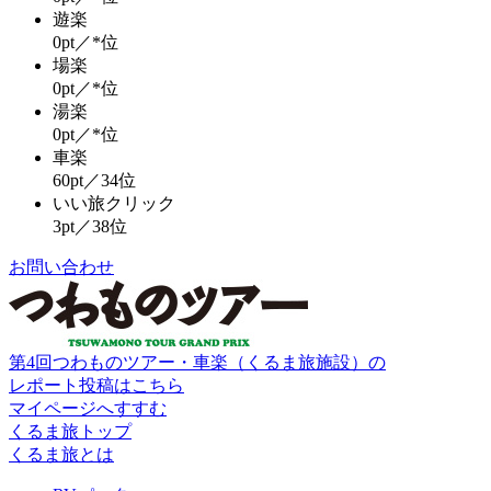
遊楽
0pt／*位
場楽
0pt／*位
湯楽
0pt／*位
車楽
60pt／34位
いい旅クリック
3pt／38位
お問い合わせ
第4回つわものツアー・車楽（くるま旅施設）の
レポート投稿はこちら
マイページへすすむ
くるま旅トップ
くるま旅とは