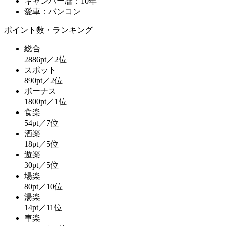
キャンパー暦：10年
愛車：バンコン
ポイント数・ランキング
総合
2886pt／2位
スポット
890pt／2位
ボーナス
1800pt／1位
食楽
54pt／7位
酒楽
18pt／5位
遊楽
30pt／5位
場楽
80pt／10位
湯楽
14pt／11位
車楽