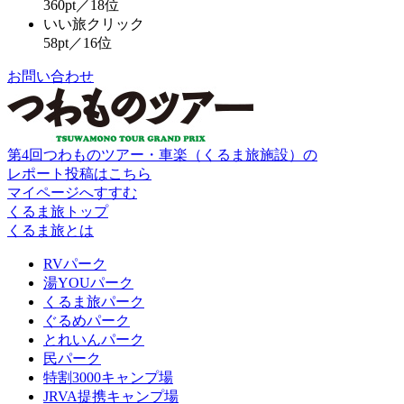
360pt／18位
いい旅クリック
58pt／16位
お問い合わせ
第4回つわものツアー・車楽（くるま旅施設）の
レポート投稿はこちら
マイページへすすむ
くるま旅トップ
くるま旅とは
RVパーク
湯YOUパーク
くるま旅パーク
ぐるめパーク
とれいんパーク
民パーク
特割3000キャンプ場
JRVA提携キャンプ場