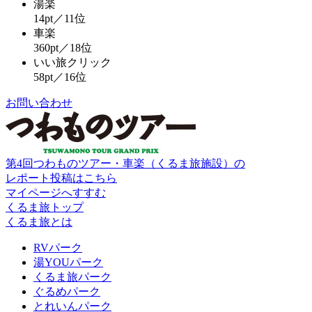
湯楽
14pt／11位
車楽
360pt／18位
いい旅クリック
58pt／16位
お問い合わせ
第4回つわものツアー・車楽（くるま旅施設）の
レポート投稿はこちら
マイページへすすむ
くるま旅トップ
くるま旅とは
RVパーク
湯YOUパーク
くるま旅パーク
ぐるめパーク
とれいんパーク