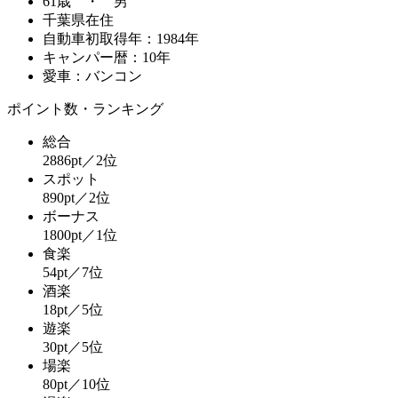
61歳 ・ 男
千葉県在住
自動車初取得年：1984年
キャンパー暦：10年
愛車：バンコン
ポイント数・ランキング
総合
2886pt／2位
スポット
890pt／2位
ボーナス
1800pt／1位
食楽
54pt／7位
酒楽
18pt／5位
遊楽
30pt／5位
場楽
80pt／10位