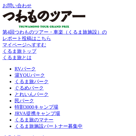
お問い合わせ
第4回つわものツアー・車楽（くるま旅施設）の
レポート投稿はこちら
マイページへすすむ
くるま旅トップ
くるま旅とは
RVパーク
湯YOUパーク
くるま旅パーク
ぐるめパーク
とれいんパーク
民パーク
特割3000キャンプ場
JRVA提携キャンプ場
くるま旅のマナー
くるま旅施設パートナー募集中