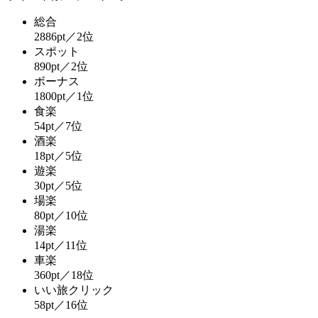
総合
2886pt／2位
スポット
890pt／2位
ボーナス
1800pt／1位
食楽
54pt／7位
酒楽
18pt／5位
遊楽
30pt／5位
場楽
80pt／10位
湯楽
14pt／11位
車楽
360pt／18位
いい旅クリック
58pt／16位