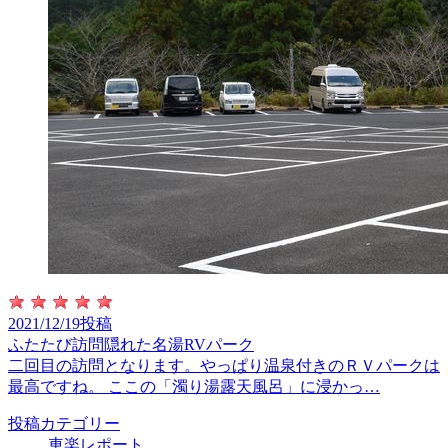
2021/12/19投稿
ふたたび訪問隠れた名湯RVパーク
二回目の訪問となります。やっぱり温泉付きのＲＶパークは
最高ですね。 ここの「濁り湯露天風呂」に浸かっ…
投稿カテゴリー
車楽レポート