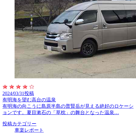
2024/03/31投稿
有明海を望む高台の温泉
有明海の向こうに島原半島の普賢岳が見える絶好のロケーシ
ョンです。夏目漱石の「草枕」の舞台となった温泉…
投稿カテゴリー
車楽レポート