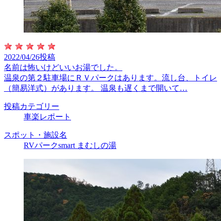
2022/04/26投稿
名前は怖いけどいいお湯でした。
温泉の第２駐車場にＲＶパークはあります。流し台、トイレ
（簡易洋式）があります。 温泉も遅くまで開いて…
投稿カテゴリー
車楽レポート
スポット・施設名
RVパークsmart まむしの湯