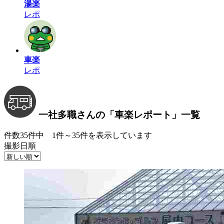
湯楽
レポ
車楽
レポ
一社多職さんの
「車楽レポート」
一覧
件数35件中 1件～35件を表示しています
撮影日順