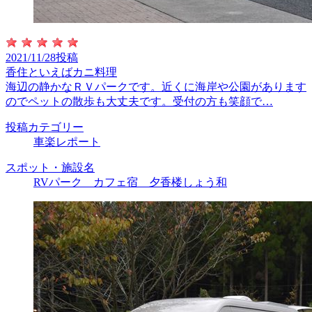
2021/11/28投稿
香住といえばカニ料理
海辺の静かなＲＶパークです。近くに海岸や公園があります
のでペットの散歩も大丈夫です。受付の方も笑顔で…
投稿カテゴリー
車楽レポート
スポット・施設名
RVパーク カフェ宿 夕香楼しょう和