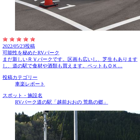
2022/05/23投稿
可能性を秘めたRVパーク
まだ新しいＲＶパークです。区画も広いし、芝生もあります
し、道の駅で食材や酒類も買えます。ペットもＯＫ…
投稿カテゴリー
車楽レポート
スポット・施設名
RVパーク道の駅「越前おおの 荒島の郷」