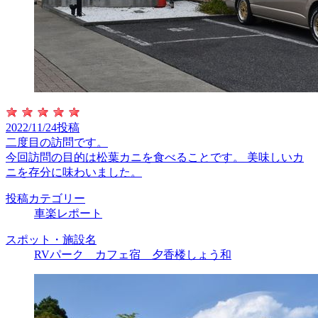
2022/11/24投稿
二度目の訪問です。
今回訪問の目的は松葉カニを食べることです。 美味しいカ
ニを存分に味わいました。
投稿カテゴリー
車楽レポート
スポット・施設名
RVパーク カフェ宿 夕香楼しょう和