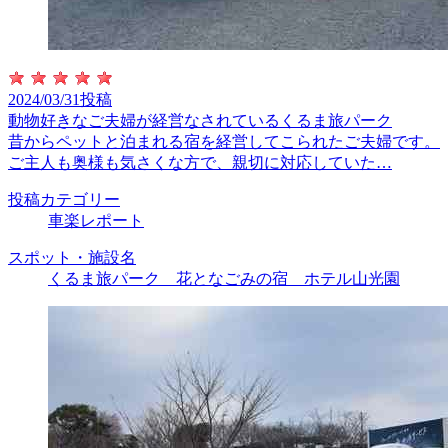
2024/03/31投稿
動物好きなご夫婦が経営なされているくるま旅パーク
昔からペットと泊まれる宿を経営してこられたご夫婦です。
ご主人も奥様も気さくな方で、親切に対応していた…
投稿カテゴリー
車楽レポート
スポット・施設名
くるま旅パーク 花となごみの宿 ホテル山光園