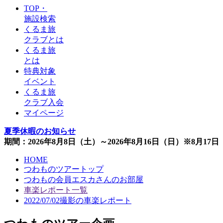
TOP・
施設検索
くるま旅
クラブとは
くるま旅
とは
特典対象
イベント
くるま旅
クラブ入会
マイページ
夏季休暇のお知らせ
期間：2026年8月8日（土）～2026年8月16日（日）※8月1
HOME
つわものツアートップ
つわもの会員エスカさんのお部屋
車楽レポート一覧
2022/07/02撮影の車楽レポート