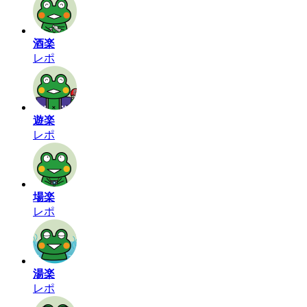
酒楽
レポ
遊楽
レポ
場楽
レポ
湯楽
レポ