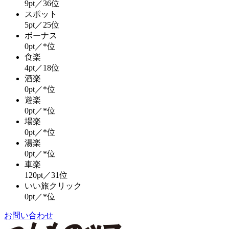
9pt／36位
スポット
5pt／25位
ボーナス
0pt／*位
食楽
4pt／18位
酒楽
0pt／*位
遊楽
0pt／*位
場楽
0pt／*位
湯楽
0pt／*位
車楽
120pt／31位
いい旅クリック
0pt／*位
お問い合わせ