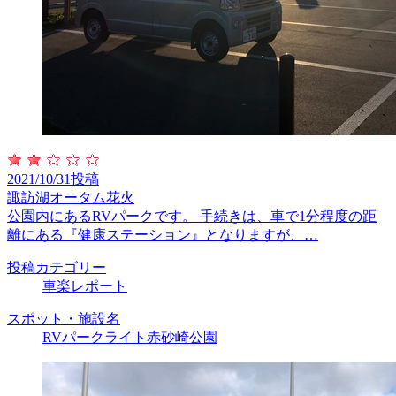
2021/10/31投稿
諏訪湖オータム花火
公園内にあるRVパークです。 手続きは、車で1分程度の距
離にある『健康ステーション』となりますが、…
投稿カテゴリー
車楽レポート
スポット・施設名
RVパークライト赤砂崎公園