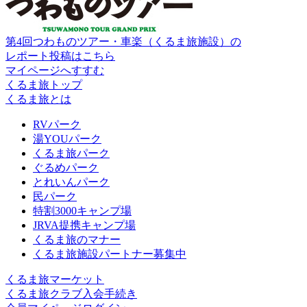
第4回つわものツアー・車楽（くるま旅施設）の
レポート投稿はこちら
マイページへすすむ
くるま旅トップ
くるま旅とは
RVパーク
湯YOUパーク
くるま旅パーク
ぐるめパーク
とれいんパーク
民パーク
特割3000キャンプ場
JRVA提携キャンプ場
くるま旅のマナー
くるま旅施設パートナー募集中
くるま旅マーケット
くるま旅クラブ入会手続き