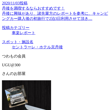
2020/11/03投稿
丹後を満喫するならおすすめです！
丹後に興味があり、諸先輩方のレポートを参考に、キャンピ
ングカー購入後の初旅行で2泊3日利用させて頂き…
投稿カテゴリー
車楽レポート
スポット・施設名
セントラーレ・ホテル京丹後
つわもの会員
UGU@300
さんのお部屋