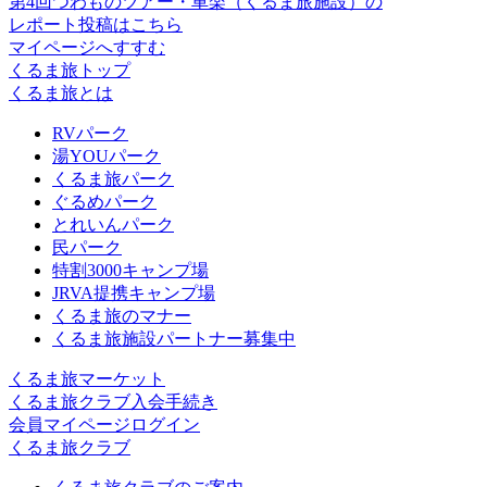
第4回つわものツアー・車楽（くるま旅施設）の
レポート投稿はこちら
マイページへすすむ
くるま旅トップ
くるま旅とは
RVパーク
湯YOUパーク
くるま旅パーク
ぐるめパーク
とれいんパーク
民パーク
特割3000キャンプ場
JRVA提携キャンプ場
くるま旅のマナー
くるま旅施設パートナー募集中
くるま旅マーケット
くるま旅クラブ入会手続き
会員マイページログイン
くるま旅クラブ