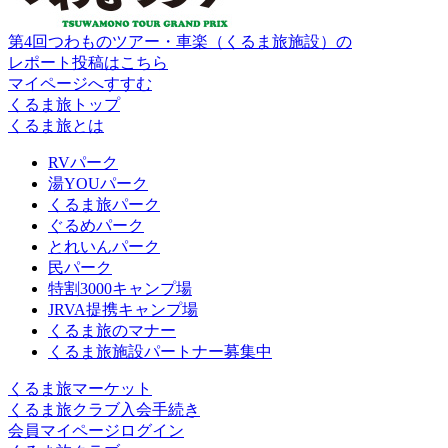
第4回つわものツアー・車楽（くるま旅施設）の
レポート投稿はこちら
マイページへすすむ
くるま旅トップ
くるま旅とは
RVパーク
湯YOUパーク
くるま旅パーク
ぐるめパーク
とれいんパーク
民パーク
特割3000キャンプ場
JRVA提携キャンプ場
くるま旅のマナー
くるま旅施設パートナー募集中
くるま旅マーケット
くるま旅クラブ入会手続き
会員マイページログイン