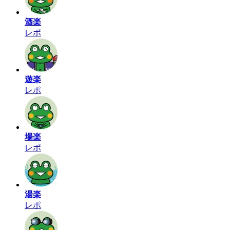
酒楽
レポ
遊楽
レポ
場楽
レポ
湯楽
レポ