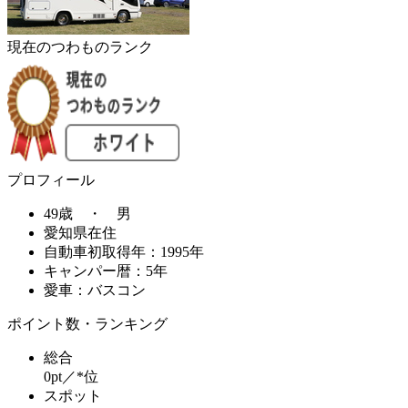
現在のつわものランク
プロフィール
49歳 ・ 男
愛知県在住
自動車初取得年：1995年
キャンパー暦：5年
愛車：バスコン
ポイント数・ランキング
総合
0pt／*位
スポット