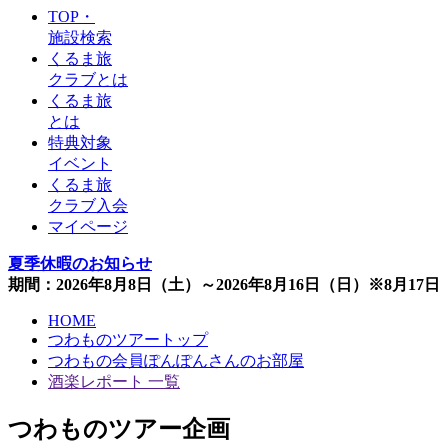
TOP・
施設検索
くるま旅
クラブとは
くるま旅
とは
特典対象
イベント
くるま旅
クラブ入会
マイページ
夏季休暇のお知らせ
期間：2026年8月8日（土）～2026年8月16日（日）※8月1
HOME
つわものツアートップ
つわもの会員ぽんぽんさんのお部屋
酒楽レポート 一覧
つわものツアー企画