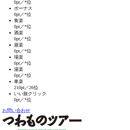
0pt／*位
ボーナス
0pt／*位
食楽
0pt／*位
酒楽
0pt／*位
遊楽
0pt／*位
場楽
0pt／*位
湯楽
0pt／*位
車楽
210pt／26位
いい旅クリック
0pt／*位
お問い合わせ