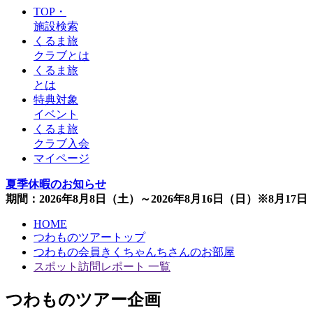
TOP・
施設検索
くるま旅
クラブとは
くるま旅
とは
特典対象
イベント
くるま旅
クラブ入会
マイページ
夏季休暇のお知らせ
期間：2026年8月8日（土）～2026年8月16日（日）※8月1
HOME
つわものツアートップ
つわもの会員きくちゃんちさんのお部屋
スポット訪問レポート 一覧
つわものツアー企画