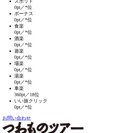
スポット
0pt／*位
ボーナス
0pt／*位
食楽
0pt／*位
酒楽
0pt／*位
遊楽
0pt／*位
場楽
0pt／*位
湯楽
0pt／*位
車楽
360pt／18位
いい旅クリック
0pt／*位
お問い合わせ