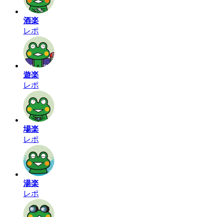
酒楽
レポ
遊楽
レポ
場楽
レポ
湯楽
レポ