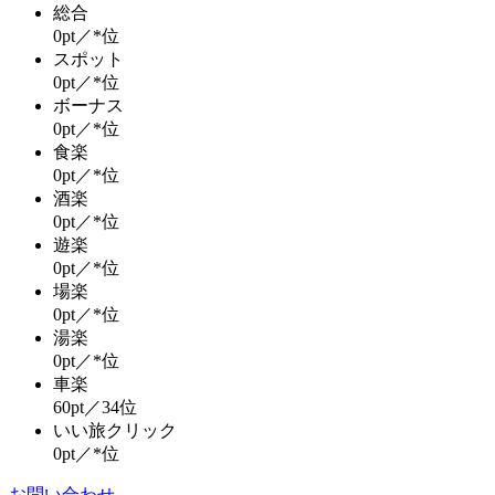
総合
0pt／*位
スポット
0pt／*位
ボーナス
0pt／*位
食楽
0pt／*位
酒楽
0pt／*位
遊楽
0pt／*位
場楽
0pt／*位
湯楽
0pt／*位
車楽
60pt／34位
いい旅クリック
0pt／*位
お問い合わせ