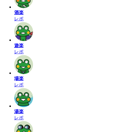
酒楽
レポ
遊楽
レポ
場楽
レポ
湯楽
レポ