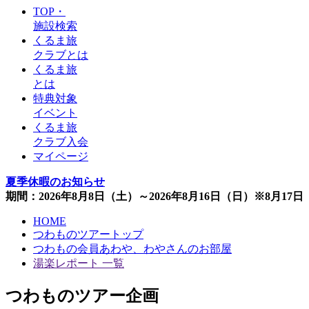
TOP・
施設検索
くるま旅
クラブとは
くるま旅
とは
特典対象
イベント
くるま旅
クラブ入会
マイページ
夏季休暇のお知らせ
期間：2026年8月8日（土）～2026年8月16日（日）※8月1
HOME
つわものツアートップ
つわもの会員あわや、わやさんのお部屋
湯楽レポート 一覧
つわものツアー企画