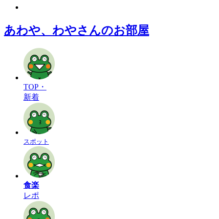
あわや、わやさんのお部屋
TOP・
新着
スポット
食楽
レポ