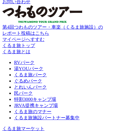
お問い合わせ
第4回つわものツアー・車楽（くるま旅施設）の
レポート投稿はこちら
マイページへすすむ
くるま旅トップ
くるま旅とは
RVパーク
湯YOUパーク
くるま旅パーク
ぐるめパーク
とれいんパーク
民パーク
特割3000キャンプ場
JRVA提携キャンプ場
くるま旅のマナー
くるま旅施設パートナー募集中
くるま旅マーケット