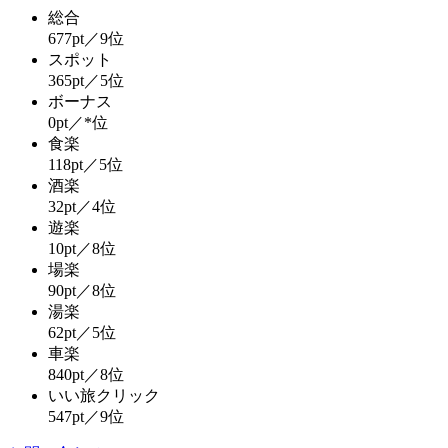
総合
677pt／9位
スポット
365pt／5位
ボーナス
0pt／*位
食楽
118pt／5位
酒楽
32pt／4位
遊楽
10pt／8位
場楽
90pt／8位
湯楽
62pt／5位
車楽
840pt／8位
いい旅クリック
547pt／9位