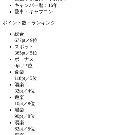
キャンパー暦：16年
愛車：キャブコン
ポイント数・ランキング
総合
677pt／9位
スポット
365pt／5位
ボーナス
0pt／*位
食楽
118pt／5位
酒楽
32pt／4位
遊楽
10pt／8位
場楽
90pt／8位
湯楽
62pt／5位