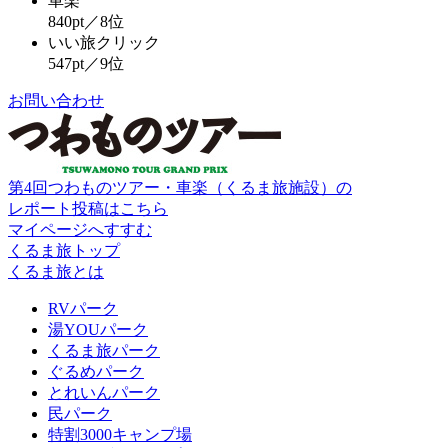
車楽
840pt／8位
いい旅クリック
547pt／9位
お問い合わせ
第4回つわものツアー・車楽（くるま旅施設）の
レポート投稿はこちら
マイページへすすむ
くるま旅トップ
くるま旅とは
RVパーク
湯YOUパーク
くるま旅パーク
ぐるめパーク
とれいんパーク
民パーク
特割3000キャンプ場