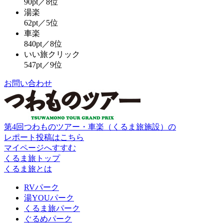
90pt／8位
湯楽
62pt／5位
車楽
840pt／8位
いい旅クリック
547pt／9位
お問い合わせ
第4回つわものツアー・車楽（くるま旅施設）の
レポート投稿はこちら
マイページへすすむ
くるま旅トップ
くるま旅とは
RVパーク
湯YOUパーク
くるま旅パーク
ぐるめパーク