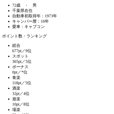
72歳 ・ 男
千葉県在住
自動車初取得年：1973年
キャンパー暦：16年
愛車：キャブコン
ポイント数・ランキング
総合
677pt／9位
スポット
365pt／5位
ボーナス
0pt／*位
食楽
118pt／5位
酒楽
32pt／4位
遊楽
10pt／8位
場楽