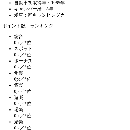
自動車初取得年：1985年
キャンパー暦：8年
愛車：軽キャンピングカー
ポイント数・ランキング
総合
0pt／*位
スポット
0pt／*位
ボーナス
0pt／*位
食楽
0pt／*位
酒楽
0pt／*位
遊楽
0pt／*位
場楽
0pt／*位
湯楽
0pt／*位