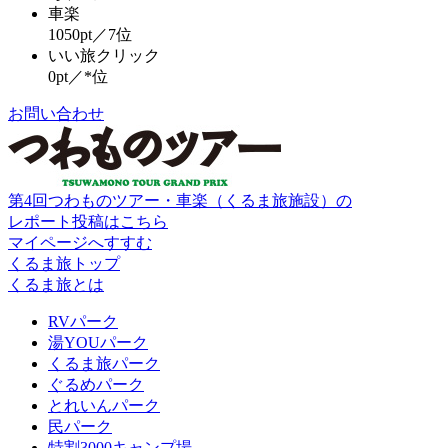
車楽
1050pt／7位
いい旅クリック
0pt／*位
お問い合わせ
第4回つわものツアー・車楽（くるま旅施設）の
レポート投稿はこちら
マイページへすすむ
くるま旅トップ
くるま旅とは
RVパーク
湯YOUパーク
くるま旅パーク
ぐるめパーク
とれいんパーク
民パーク
特割3000キャンプ場