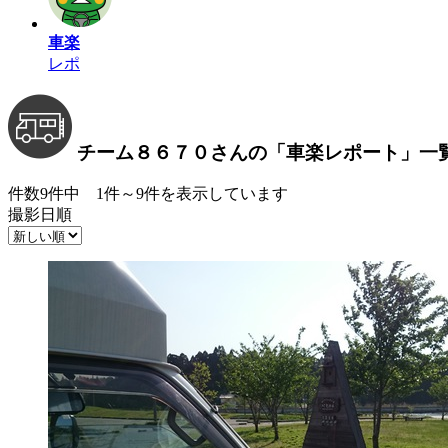
車楽
レポ
チーム８６７０さんの
「車楽レポート」
一
件数9件中 1件～9件を表示しています
撮影日順