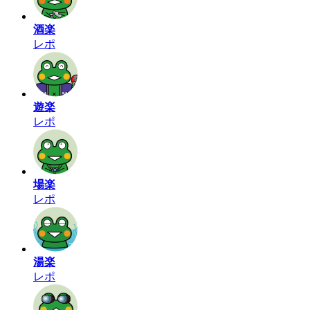
酒楽
レポ
遊楽
レポ
場楽
レポ
湯楽
レポ