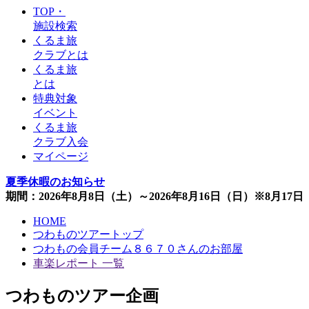
TOP・
施設検索
くるま旅
クラブとは
くるま旅
とは
特典対象
イベント
くるま旅
クラブ入会
マイページ
夏季休暇のお知らせ
期間：2026年8月8日（土）～2026年8月16日（日）※8月1
HOME
つわものツアートップ
つわもの会員チーム８６７０さんのお部屋
車楽レポート 一覧
つわものツアー企画