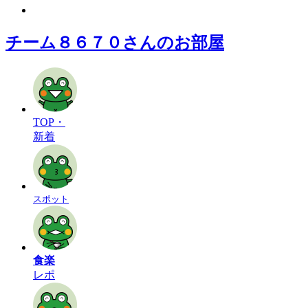
チーム８６７０さんのお部屋
TOP・
新着
スポット
食楽
レポ