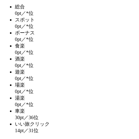
総合
0pt／*位
スポット
0pt／*位
ボーナス
0pt／*位
食楽
0pt／*位
酒楽
0pt／*位
遊楽
0pt／*位
場楽
0pt／*位
湯楽
0pt／*位
車楽
30pt／36位
いい旅クリック
14pt／31位