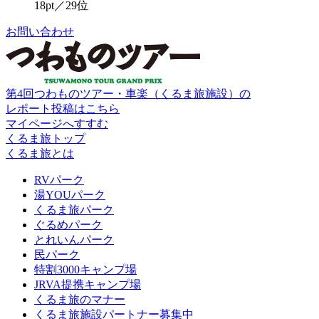
18pt／29位
お問い合わせ
第4回つわものツアー・車楽（くるま旅施設）の
レポート投稿はこちら
マイページへすすむ
くるま旅トップ
くるま旅とは
RVパーク
湯YOUパーク
くるま旅パーク
ぐるめパーク
とれいんパーク
民パーク
特割3000キャンプ場
JRVA提携キャンプ場
くるま旅のマナー
くるま旅施設パートナー募集中