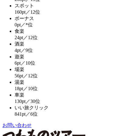
スポット
160pt／12位
ボーナス
0pt／*位
食楽
24pt／12位
酒楽
4pt／9位
遊楽
6pt／10位
場楽
56pt／12位
湯楽
18pt／10位
車楽
130pt／30位
いい旅クリック
841pt／6位
お問い合わせ