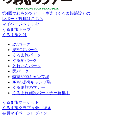
第4回つわものツアー・車楽（くるま旅施設）の
レポート投稿はこちら
マイページへすすむ
くるま旅トップ
くるま旅とは
RVパーク
湯YOUパーク
くるま旅パーク
ぐるめパーク
とれいんパーク
民パーク
特割3000キャンプ場
JRVA提携キャンプ場
くるま旅のマナー
くるま旅施設パートナー募集中
くるま旅マーケット
くるま旅クラブ入会手続き
会員マイページログイン