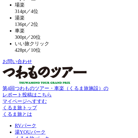
場楽
314pt／4位
湯楽
136pt／2位
車楽
300pt／20位
いい旅クリック
428pt／10位
お問い合わせ
第4回つわものツアー・車楽（くるま旅施設）の
レポート投稿はこちら
マイページへすすむ
くるま旅トップ
くるま旅とは
RVパーク
湯YOUパーク