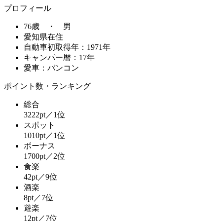
プロフィール
76歳 ・ 男
愛知県在住
自動車初取得年：1971年
キャンパー暦：17年
愛車：バンコン
ポイント数・ランキング
総合
3222pt／1位
スポット
1010pt／1位
ボーナス
1700pt／2位
食楽
42pt／9位
酒楽
8pt／7位
遊楽
12pt／7位