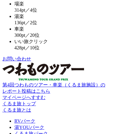
場楽
314pt／4位
湯楽
136pt／2位
車楽
300pt／20位
いい旅クリック
428pt／10位
お問い合わせ
第4回つわものツアー・車楽（くるま旅施設）の
レポート投稿はこちら
マイページへすすむ
くるま旅トップ
くるま旅とは
RVパーク
湯YOUパーク
くるま旅パーク