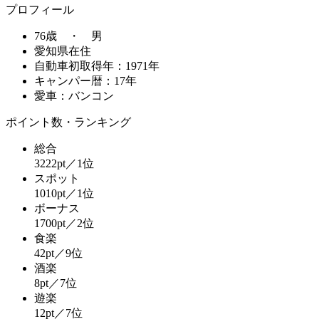
プロフィール
76歳 ・ 男
愛知県在住
自動車初取得年：1971年
キャンパー暦：17年
愛車：バンコン
ポイント数・ランキング
総合
3222pt／1位
スポット
1010pt／1位
ボーナス
1700pt／2位
食楽
42pt／9位
酒楽
8pt／7位
遊楽
12pt／7位