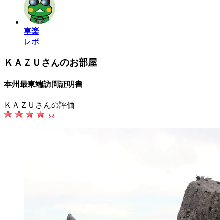
車楽
レポ
ＫＡＺＵさんのお部屋
本州最東端訪問証明書
ＫＡＺＵさんの評価