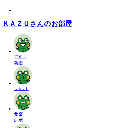
ＫＡＺＵさんのお部屋
TOP・
新着
スポット
食楽
レポ