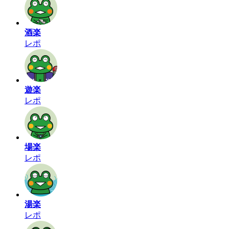
酒楽
レポ
遊楽
レポ
場楽
レポ
湯楽
レポ