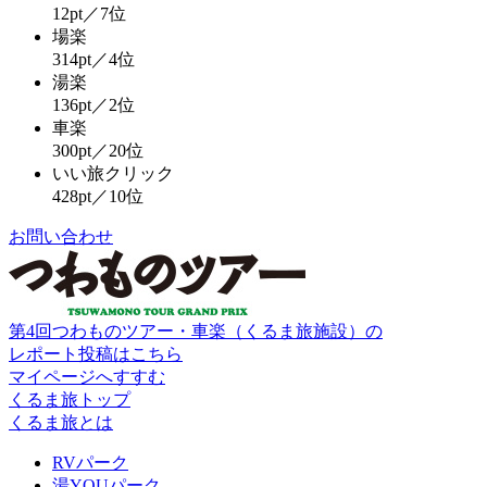
12pt／7位
場楽
314pt／4位
湯楽
136pt／2位
車楽
300pt／20位
いい旅クリック
428pt／10位
お問い合わせ
第4回つわものツアー・車楽（くるま旅施設）の
レポート投稿はこちら
マイページへすすむ
くるま旅トップ
くるま旅とは
RVパーク
湯YOUパーク