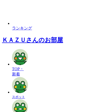
ランキング
ＫＡＺＵさんのお部屋
TOP・
新着
スポット