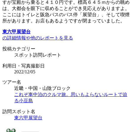
すが宝殿から乗ると４１０円です。標高６４５ｍからの眺め
は、大都会を眼下に収めることができ見応えがありますよ。
ここにはトイレと阪急バスのバス停「展望台」、そして喫煙
所があります。お店もあるようですが閉まっていました。
東六甲展望台
の詳細情報や他のレポートを見る
投稿カテゴリー
スポット訪問レポート
利用日・写真撮影日
2022/12/05
ツアー名
近畿・中国・山陰ブロック
これぞ車中泊のクルマ旅。思いもよらないルートで迫
る小豆島
訪問スポット名
東六甲展望台