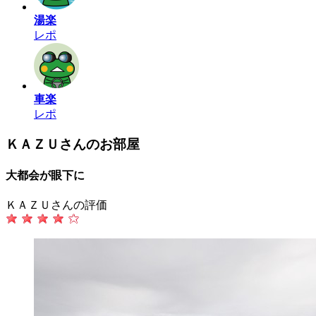
湯楽
レポ
車楽
レポ
ＫＡＺＵさんのお部屋
大都会が眼下に
ＫＡＺＵさんの評価