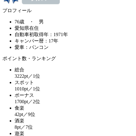
プロフィール
76歳 ・ 男
愛知県在住
自動車初取得年：1971年
キャンパー暦：17年
愛車：バンコン
ポイント数・ランキング
総合
3222pt／1位
スポット
1010pt／1位
ボーナス
1700pt／2位
食楽
42pt／9位
酒楽
8pt／7位
遊楽