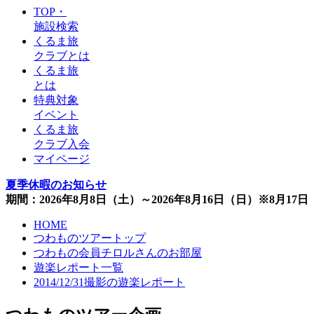
TOP・
施設検索
くるま旅
クラブとは
くるま旅
とは
特典対象
イベント
くるま旅
クラブ入会
マイページ
夏季休暇のお知らせ
期間：2026年8月8日（土）～2026年8月16日（日）※8月1
HOME
つわものツアートップ
つわもの会員チロルさんのお部屋
遊楽レポート一覧
2014/12/31撮影の遊楽レポート