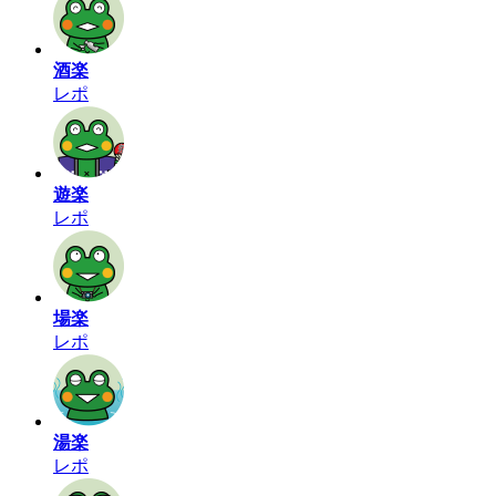
酒楽
レポ
遊楽
レポ
場楽
レポ
湯楽
レポ