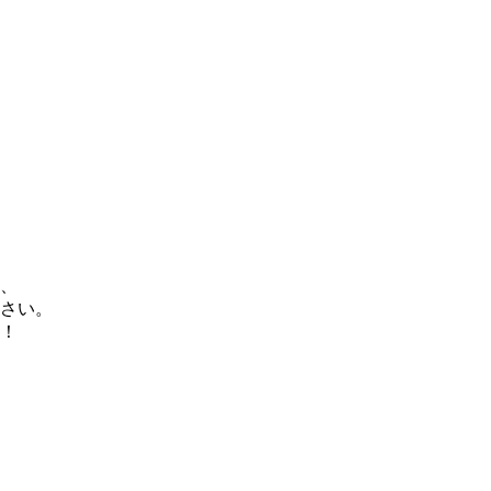
、
さい。
！