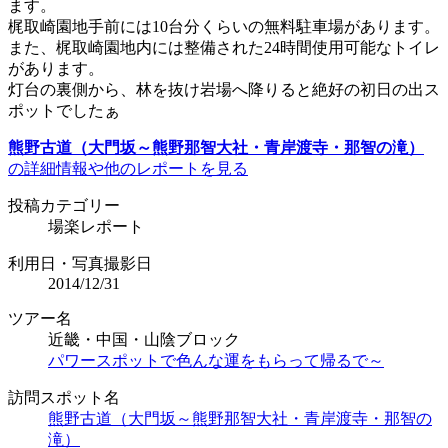
ます。
梶取崎園地手前には10台分くらいの無料駐車場があります。
また、梶取崎園地内には整備された24時間使用可能なトイレ
があります。
灯台の裏側から、林を抜け岩場へ降りると絶好の初日の出ス
ポットでしたぁ
熊野古道（大門坂～熊野那智大社・青岸渡寺・那智の滝）
の詳細情報や他のレポートを見る
投稿カテゴリー
場楽レポート
利用日・写真撮影日
2014/12/31
ツアー名
近畿・中国・山陰ブロック
パワースポットで色んな運をもらって帰るで～
訪問スポット名
熊野古道（大門坂～熊野那智大社・青岸渡寺・那智の
滝）