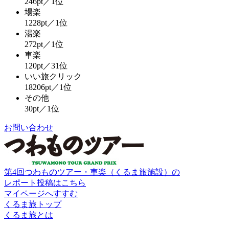
246pt／1位
場楽
1228pt／1位
湯楽
272pt／1位
車楽
120pt／31位
いい旅クリック
18206pt／1位
その他
30pt／1位
お問い合わせ
第4回つわものツアー・車楽（くるま旅施設）の
レポート投稿はこちら
マイページへすすむ
くるま旅トップ
くるま旅とは