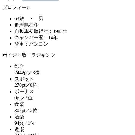
プロフィール
63歳 ・ 男
群馬県在住
自動車初取得年：1983年
キャンパー暦：14年
愛車：バンコン
ポイント数・ランキング
総合
2442pt／3位
スポット
270pt／8位
ボーナス
0pt／*位
食楽
302pt／2位
酒楽
94pt／1位
遊楽