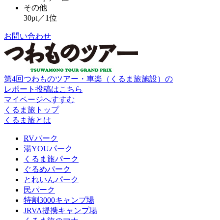
その他
30pt／1位
お問い合わせ
第4回つわものツアー・車楽（くるま旅施設）の
レポート投稿はこちら
マイページへすすむ
くるま旅トップ
くるま旅とは
RVパーク
湯YOUパーク
くるま旅パーク
ぐるめパーク
とれいんパーク
民パーク
特割3000キャンプ場
JRVA提携キャンプ場