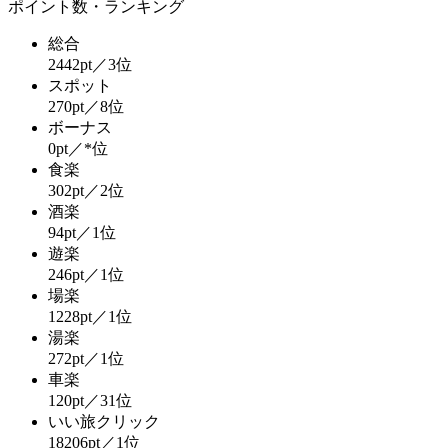
ポイント数・ランキング
総合
2442pt／3位
スポット
270pt／8位
ボーナス
0pt／*位
食楽
302pt／2位
酒楽
94pt／1位
遊楽
246pt／1位
場楽
1228pt／1位
湯楽
272pt／1位
車楽
120pt／31位
いい旅クリック
18206pt／1位