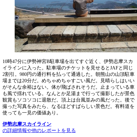
10時47分に伊勢神宮B駐車場を出てすぐ近く、伊勢志摩スカ
イラインに入った。駐車場のチケットを見せるとJAFと同じ
2割引。980円の通行料を払って通過した。朝熊山の山頂駐車
場までは20分だ。めちゃめちゃすごい風だ。見晴らしはいい
がそんな余裕はない。体が飛ばされそうだ。止まっている車
も風で揺れている。なんとか足湯まで行って撮影したが景色
観賞もソコソコに退散だ。頂上は台風並みの風だった。後で
撮った写真をみたら、なるほどすばらしい景色だ。有料道を
使っても一見の価値あり。
伊勢志摩スカイライン
の詳細情報や他のレポートを見る