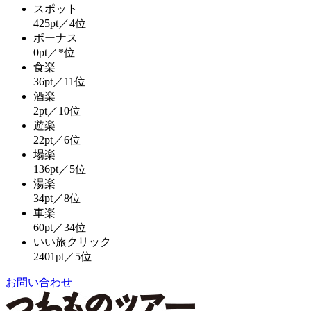
スポット
425pt／4位
ボーナス
0pt／*位
食楽
36pt／11位
酒楽
2pt／10位
遊楽
22pt／6位
場楽
136pt／5位
湯楽
34pt／8位
車楽
60pt／34位
いい旅クリック
2401pt／5位
お問い合わせ