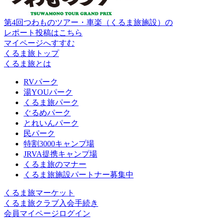
第4回つわものツアー・車楽（くるま旅施設）の
レポート投稿はこちら
マイページへすすむ
くるま旅トップ
くるま旅とは
RVパーク
湯YOUパーク
くるま旅パーク
ぐるめパーク
とれいんパーク
民パーク
特割3000キャンプ場
JRVA提携キャンプ場
くるま旅のマナー
くるま旅施設パートナー募集中
くるま旅マーケット
くるま旅クラブ入会手続き
会員マイページログイン