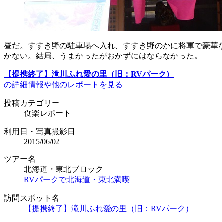
昼だ。すすき野の駐車場へ入れ、すすき野のかに将軍で豪華な
かない。結局、うまかったがおかずにはならなかった。
【提携終了】滝川ふれ愛の里（旧：RVパーク）
の詳細情報や他のレポートを見る
投稿カテゴリー
食楽レポート
利用日・写真撮影日
2015/06/02
ツアー名
北海道・東北ブロック
RVパークで北海道・東北満喫
訪問スポット名
【提携終了】滝川ふれ愛の里（旧：RVパーク）