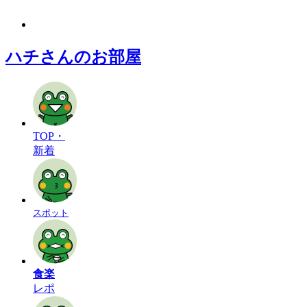
ハチさんのお部屋
TOP・
新着
スポット
食楽
レポ