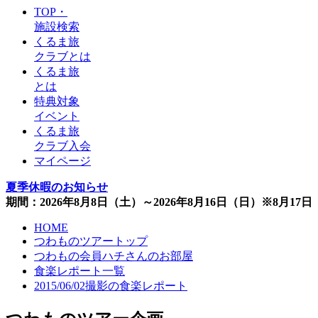
TOP・
施設検索
くるま旅
クラブとは
くるま旅
とは
特典対象
イベント
くるま旅
クラブ入会
マイページ
夏季休暇のお知らせ
期間：2026年8月8日（土）～2026年8月16日（日）※8月1
HOME
つわものツアートップ
つわもの会員ハチさんのお部屋
食楽レポート一覧
2015/06/02撮影の食楽レポート