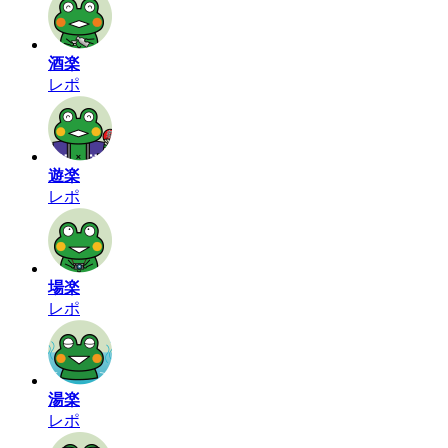
酒楽
レポ
遊楽
レポ
場楽
レポ
湯楽
レポ