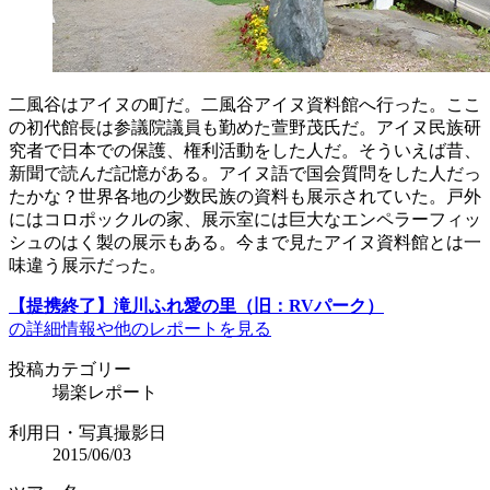
二風谷はアイヌの町だ。二風谷アイヌ資料館へ行った。ここ
の初代館長は参議院議員も勤めた萱野茂氏だ。アイヌ民族研
究者で日本での保護、権利活動をした人だ。そういえば昔、
新聞で読んだ記憶がある。アイヌ語で国会質問をした人だっ
たかな？世界各地の少数民族の資料も展示されていた。戸外
にはコロポックルの家、展示室には巨大なエンペラーフィッ
シュのはく製の展示もある。今まで見たアイヌ資料館とは一
味違う展示だった。
【提携終了】滝川ふれ愛の里（旧：RVパーク）
の詳細情報や他のレポートを見る
投稿カテゴリー
場楽レポート
利用日・写真撮影日
2015/06/03