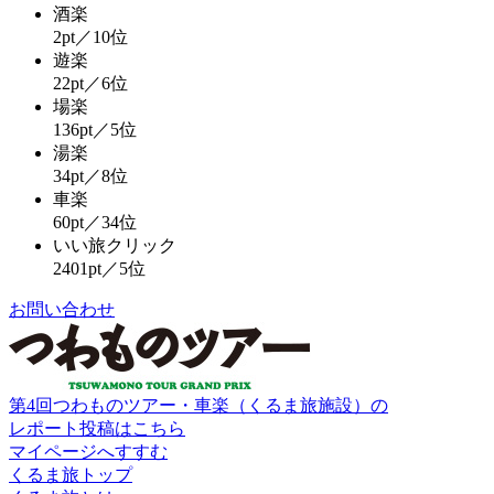
酒楽
2pt／10位
遊楽
22pt／6位
場楽
136pt／5位
湯楽
34pt／8位
車楽
60pt／34位
いい旅クリック
2401pt／5位
お問い合わせ
第4回つわものツアー・車楽（くるま旅施設）の
レポート投稿はこちら
マイページへすすむ
くるま旅トップ