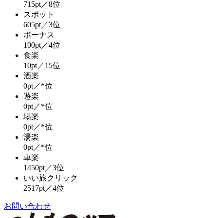
715pt／8位
スポット
605pt／3位
ボーナス
100pt／4位
食楽
10pt／15位
酒楽
0pt／*位
遊楽
0pt／*位
場楽
0pt／*位
湯楽
0pt／*位
車楽
1450pt／3位
いい旅クリック
2517pt／4位
お問い合わせ