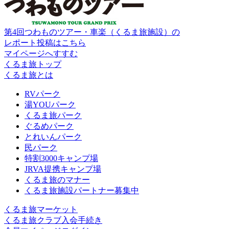
第4回つわものツアー・車楽（くるま旅施設）の
レポート投稿はこちら
マイページへすすむ
くるま旅トップ
くるま旅とは
RVパーク
湯YOUパーク
くるま旅パーク
ぐるめパーク
とれいんパーク
民パーク
特割3000キャンプ場
JRVA提携キャンプ場
くるま旅のマナー
くるま旅施設パートナー募集中
くるま旅マーケット
くるま旅クラブ入会手続き