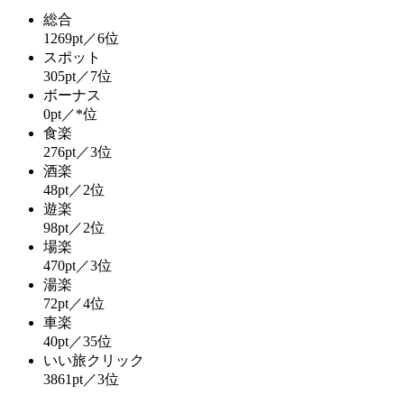
総合
1269pt／6位
スポット
305pt／7位
ボーナス
0pt／*位
食楽
276pt／3位
酒楽
48pt／2位
遊楽
98pt／2位
場楽
470pt／3位
湯楽
72pt／4位
車楽
40pt／35位
いい旅クリック
3861pt／3位