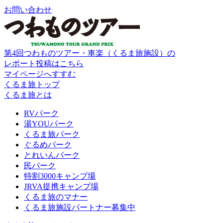
お問い合わせ
第4回つわものツアー・車楽（くるま旅施設）の
レポート投稿はこちら
マイページへすすむ
くるま旅トップ
くるま旅とは
RVパーク
湯YOUパーク
くるま旅パーク
ぐるめパーク
とれいんパーク
民パーク
特割3000キャンプ場
JRVA提携キャンプ場
くるま旅のマナー
くるま旅施設パートナー募集中