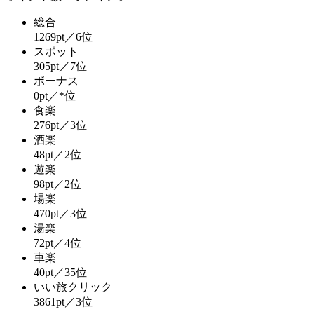
総合
1269pt／6位
スポット
305pt／7位
ボーナス
0pt／*位
食楽
276pt／3位
酒楽
48pt／2位
遊楽
98pt／2位
場楽
470pt／3位
湯楽
72pt／4位
車楽
40pt／35位
いい旅クリック
3861pt／3位